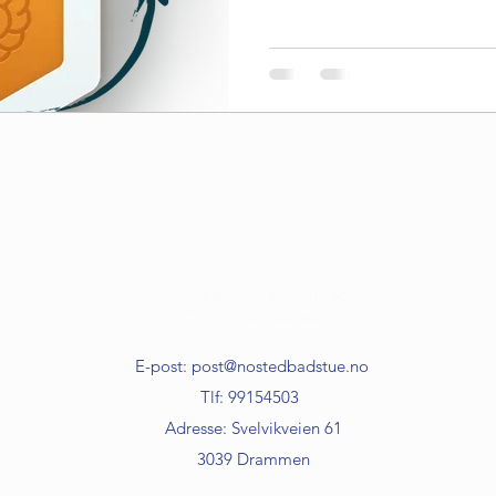
Nøsted Brygge Badstue AS
Org.nr: xxx xxx xxx
E-post:
post@nostedbadstue.no
Tlf: 99154503
Adresse: Svelvikveien 61
3039 Drammen