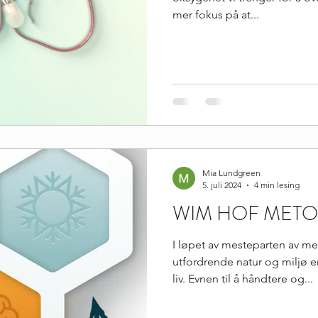
mer fokus på at...
Mia Lundgreen
5. juli 2024
4 min lesing
WIM HOF MET
I løpet av mesteparten av me
utfordrende natur og miljø en
liv. Evnen til å håndtere og...