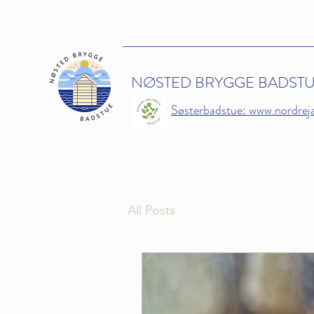
NØSTED BRYGGE BADST
Søsterbadstue: www.nordrej
All Posts