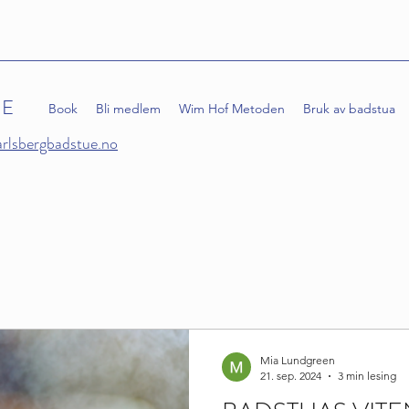
UE
Book
Bli medlem
Wim Hof Metoden
Bruk av badstua
arlsbergbadstue.no
Mia Lundgreen
21. sep. 2024
3 min lesing