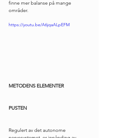
finne mer balanse på mange 
områder. 
https://youtu.be/A6jqaALpEFM
METODENS ELEMENTER
PUSTEN
Regulert av det autonome 
nervesystemet, er innånding av 