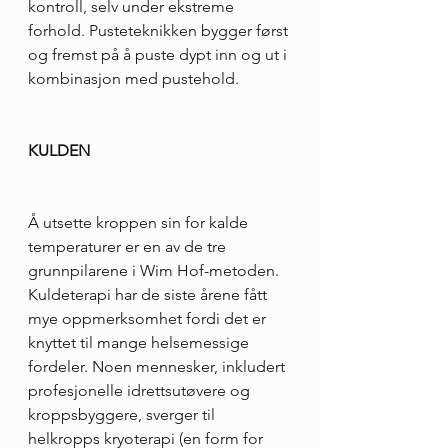
kontroll, selv under ekstreme 
forhold. Pusteteknikken bygger først 
og fremst på å puste dypt inn og ut i 
kombinasjon med pustehold.
KULDEN
Å utsette kroppen sin for kalde 
temperaturer er en av de tre 
grunnpilarene i Wim Hof-metoden. 
Kuldeterapi har de siste årene fått 
mye oppmerksomhet fordi det er 
knyttet til mange helsemessige 
fordeler. Noen mennesker, inkludert 
profesjonelle idrettsutøvere og 
kroppsbyggere, sverger til 
helkropps kryoterapi (en form for 