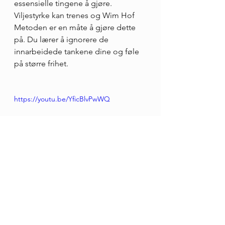
essensielle tingene å gjøre. 
Viljestyrke kan trenes og Wim Hof 
Metoden er en måte å gjøre dette 
på. Du lærer å ignorere de 
innarbeidede tankene dine og føle 
på større frihet.
https://youtu.be/YficBlvPwWQ
Hvis du vil lære mer om metoden 
kan du finne mer informasjon og 
forskningsartikler på 
www.wimhofmethod.com
eller 