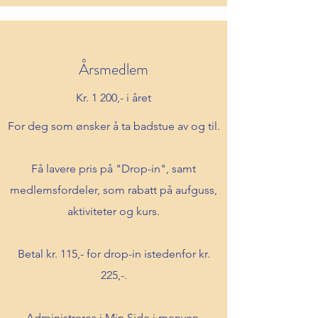
Årsmedlem
Kr. 1 200,- i året
For deg som ønsker å ta badstue av og til.
Få lavere pris på "Drop-in", samt
medlemsfordeler, som rabatt på aufguss,
aktiviteter og kurs.
Betal kr. 115,- for drop-in istedenfor kr.
225,-.
Administreres i Min Side i menyen.