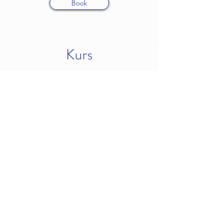
Book
Kurs
Wim Hof Metoden
For deg som ønsker å fordype deg i
hvordan pust, mindset og
kuldeeksponering som kombinasjon kan
gi deg bedre helse og prestasjon i
hverdagen.
Her får du både teori og praksis i Wim
Hof Metoden med sertifisert instruktør,
Mia Lundgreen.